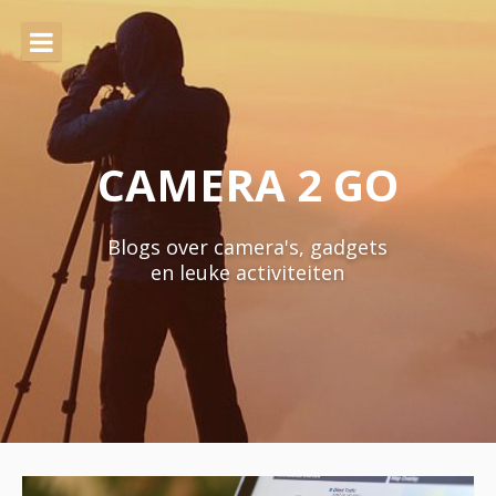
Naar
de
inhoud
springen
CAMERA 2 GO
Blogs over camera's, gadgets
en leuke activiteiten