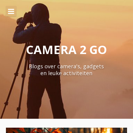
Naar
de
inhoud
springen
CAMERA 2 GO
Blogs over camera's, gadgets
en leuke activiteiten