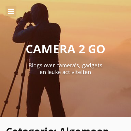
Naar
de
inhoud
springen
CAMERA 2 GO
Blogs over camera's, gadgets
en leuke activiteiten