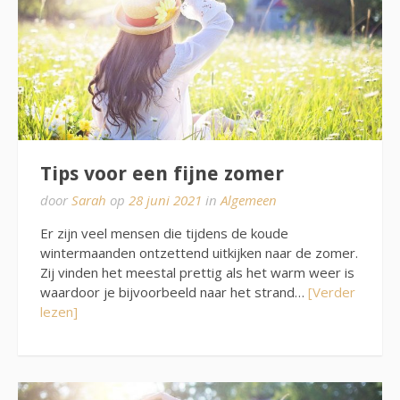
Tips voor een fijne zomer
door
Sarah
op
28 juni 2021
in
Algemeen
Er zijn veel mensen die tijdens de koude
wintermaanden ontzettend uitkijken naar de zomer.
Zij vinden het meestal prettig als het warm weer is
waardoor je bijvoorbeeld naar het strand…
[Verder
lezen]