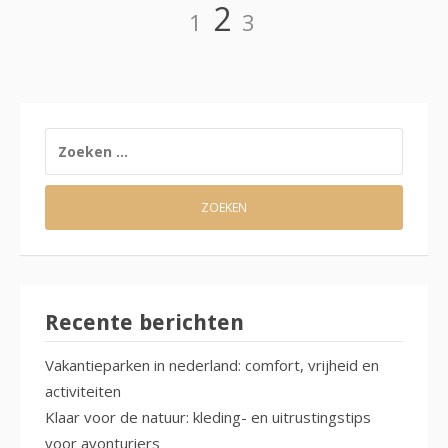
Berichten
Pagina
Pagina
Pagina
2
1
3
paginering
ZOEKEN
NAAR:
Recente berichten
Vakantieparken in nederland: comfort, vrijheid en
activiteiten
Klaar voor de natuur: kleding- en uitrustingstips
voor avonturiers