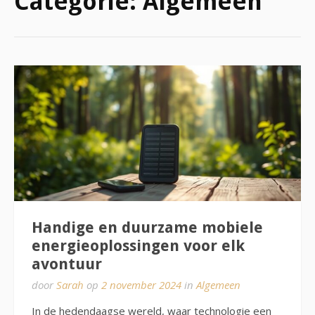
Categorie:
Algemeen
Handige en duurzame mobiele
energieoplossingen voor elk
avontuur
door
Sarah
op
2 november 2024
in
Algemeen
In de hedendaagse wereld, waar technologie een