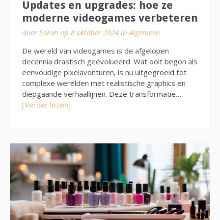
Updates en upgrades: hoe ze
moderne videogames verbeteren
door
Sarah
op
8 oktober 2024
in
Algemeen
De wereld van videogames is de afgelopen
decennia drastisch geëvolueerd. Wat ooit begon als
eenvoudige pixelavonturen, is nu uitgegroeid tot
complexe werelden met realistische graphics en
diepgaande verhaallijnen. Deze transformatie…
[Verder lezen]