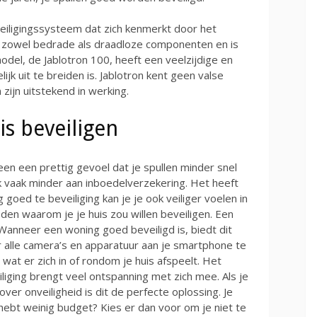
eiligingssysteem dat zich kenmerkt door het
t zowel bedrade als draadloze componenten en is
model, de Jablotron 100, heeft een veelzijdige en
ijk uit te breiden is. Jablotron kent geen valse
ijn uitstekend in werking.
is beveiligen
leen een prettig gevoel dat je spullen minder snel
k vaak minder aan inboedelverzekering. Het heeft
goed te beveiliging kan je je ook veiliger voelen in
reden waarom je je huis zou willen beveiligen. Een
 Wanneer een woning goed beveiligd is, biedt dit
r alle camera’s en apparatuur aan je smartphone te
 wat er zich in of rondom je huis afspeelt. Het
iging brengt veel ontspanning met zich mee. Als je
over onveiligheid is dit de perfecte oplossing. Je
 hebt weinig budget? Kies er dan voor om je niet te