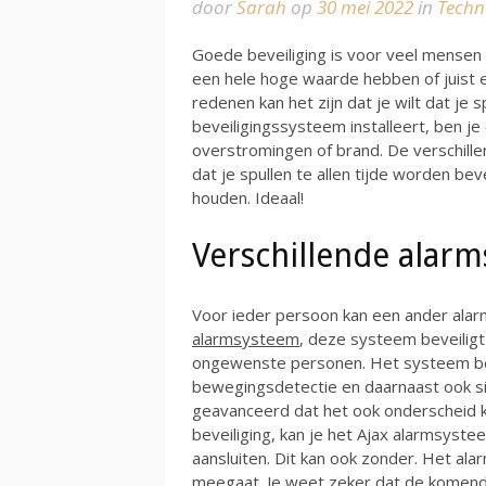
door
Sarah
op
30 mei 2022
in
Techn
Goede beveiliging is voor veel mensen z
een hele hoge waarde hebben of juist e
redenen kan het zijn dat je wilt dat je 
beveiligingssysteem installeert, ben j
overstromingen of brand. De verschille
dat je spullen te allen tijde worden beve
houden. Ideaal!
Verschillende alar
Voor ieder persoon kan een ander alar
alarmsysteem
, deze systeem beveiligt
ongewenste personen. Het systeem be
bewegingsdetectie en daarnaast ook s
geavanceerd dat het ook onderscheid 
beveiliging, kan je het Ajax alarmsys
aansluiten. Dit kan ook zonder. Het ala
meegaat. Je weet zeker dat de komende