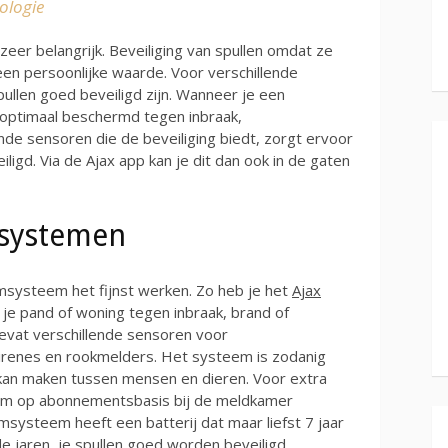
ologie
eer belangrijk. Beveiliging van spullen omdat ze
en persoonlijke waarde. Voor verschillende
spullen goed beveiligd zijn. Wanneer je een
e optimaal beschermd tegen inbraak,
nde sensoren die de beveiliging biedt, zorgt ervoor
iligd. Via de Ajax app kan je dit dan ook in de gaten
msystemen
msysteem het fijnst werken. Zo heb je het
Ajax
 je pand of woning tegen inbraak, brand of
vat verschillende sensoren voor
irenes en rookmelders. Het systeem is zodanig
kan maken tussen mensen en dieren. Voor extra
teem op abonnementsbasis bij de meldkamer
rmsysteem heeft een batterij dat maar liefst 7 jaar
 jaren, je spullen goed worden beveiligd.