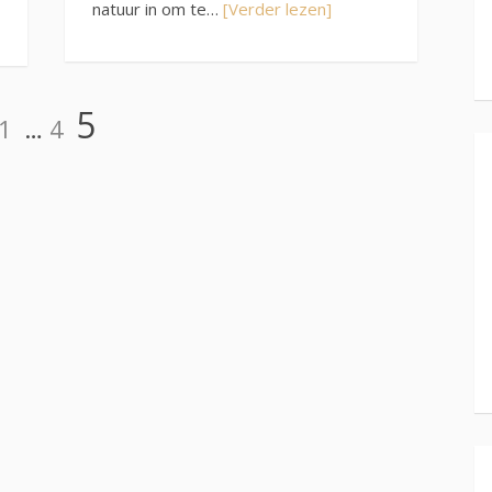
natuur in om te…
[Verder lezen]
Pagina
Pagina
Pagina
5
1
…
4